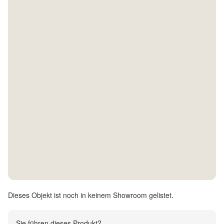
Kontakt
Facebook
Twitter
Pinterest
Instagram
Newsletter
Dieses Objekt ist noch in keinem Showroom gelistet.
Sie führen dieses Produkt?