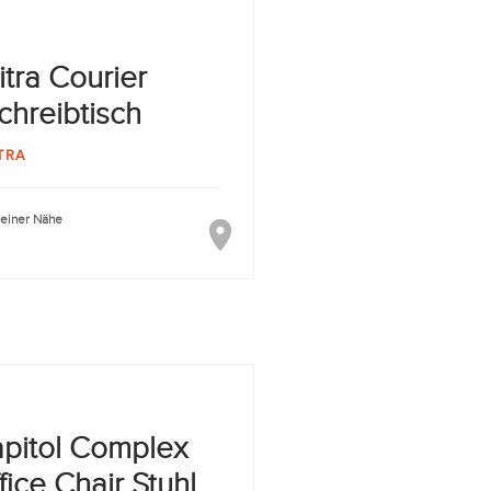
itra Courier
chreibtisch
TRA
deiner Nähe
pitol Complex
fice Chair Stuhl