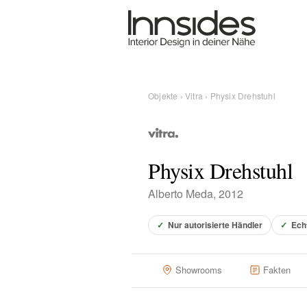
Magazin
Showrooms
Objekte
›
Vitra
› Physix Drehstuhl
Designer
Physix Drehstuhl
Objekte
Alberto Meda, 2012
✓
Nur autorisierte Händler
✓
Ech
Über uns
Showrooms
Fakten
Für Händler