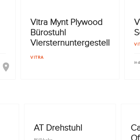
Vitra Mynt Plywood
V
Bürostuhl
S
Viersternuntergestell
VI
VITRA
in 
AT Drehstuhl
Ca
Of
Wilkhahn