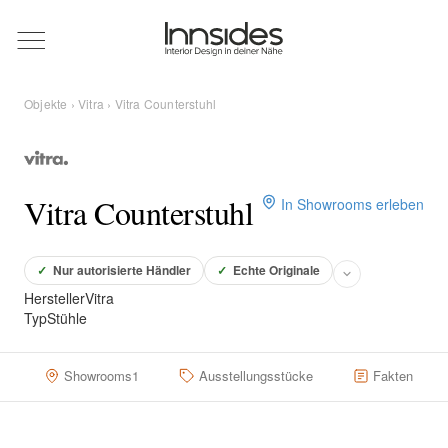
Magazin
Objekte
›
Vitra
› Vitra Counterstuhl
Showrooms
Designer
Vitra Counterstuhl
In Showrooms erleben
Objekte
✓
Nur autorisierte Händler
✓
Echte Originale
Hersteller
Vitra
Typ
Stühle
Über uns
Showrooms
1
Ausstellungsstücke
Fakten
Für Händler