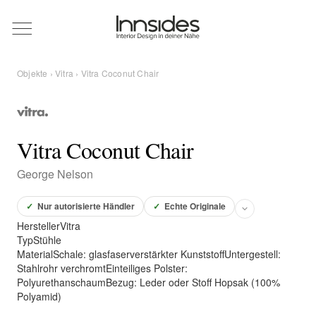
Magazin
Objekte
›
Vitra
› Vitra Coconut Chair
Showrooms
Designer
Vitra Coconut Chair
George Nelson
Objekte
✓
Nur autorisierte Händler
✓
Echte Originale
Hersteller
Vitra
Typ
Stühle
Material
Schale: glasfaserverstärkter KunststoffUntergestell:
Über uns
Stahlrohr verchromtEinteiliges Polster:
PolyurethanschaumBezug: Leder oder Stoff Hopsak (100%
Polyamid)
Für Händler