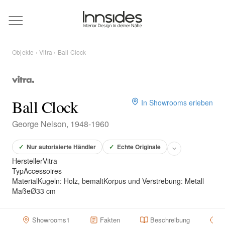
Magazin
Objekte
›
Vitra
› Ball Clock
Showrooms
Designer
Ball Clock
In Showrooms erleben
George Nelson, 1948-1960
Objekte
✓
Nur autorisierte Händler
✓
Echte Originale
Hersteller
Vitra
Typ
Accessoires
Material
Kugeln: Holz, bemaltKorpus und Verstrebung: Metall
Über uns
Maße
Ø33 cm
Für Händler
Showrooms
1
Fakten
Beschreibung
H