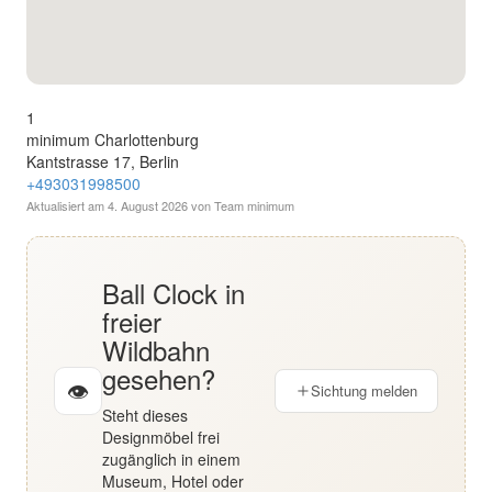
English
Deutsch
1
minimum Charlottenburg
Kantstrasse 17, Berlin
+493031998500
Aktualisiert am
4. August 2026
von Team minimum
Ball Clock in
freier
Wildbahn
gesehen?
👁
Sichtung melden
Steht dieses
Designmöbel frei
zugänglich in einem
Museum, Hotel oder