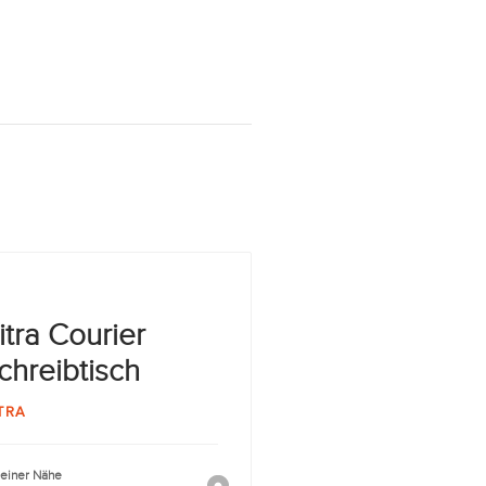
itra Courier
chreibtisch
TRA
deiner Nähe