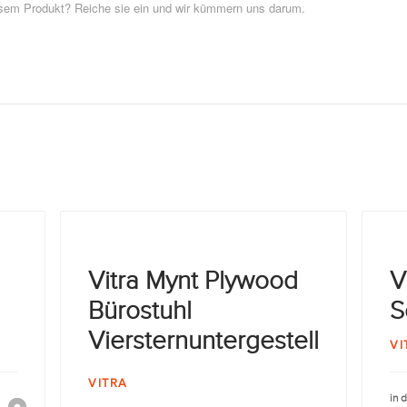
esem Produkt? Reiche sie ein und wir kümmern uns darum.
Vitra Mynt Plywood
V
Bürostuhl
S
Viersternuntergestell
VI
VITRA
in 