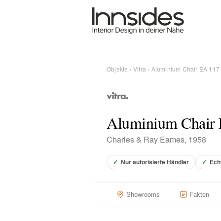
Magazin
Showrooms
Objekte
›
Vitra
› Aluminium Chair EA 117
Designer
Aluminium Chair
Objekte
Charles & Ray Eames, 1958
✓
Nur autorisierte Händler
✓
Ech
Über uns
Showrooms
Fakten
Für Händler