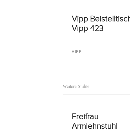
Vipp Beistelltisc
Vipp 423
VIPP
Weitere Stühle
Freifrau
Armlehnstuhl