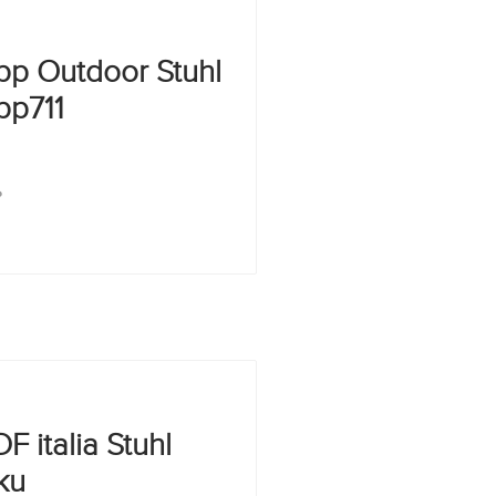
pp Outdoor Stuhl
pp711
P
F italia Stuhl
ku