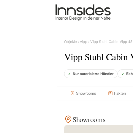
Magazin
Showrooms
Objekte
›
vipp
› Vipp Stuhl Cabin Vipp 48
Vipp Stuhl Cabin 
Designer
✓
Nur autorisierte Händler
✓
Ech
Objekte
Showrooms
Fakten
Über uns
Showrooms
Für Händler