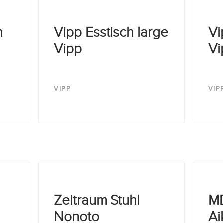
h
Vipp Esstisch large
Vi
Vipp
Vi
VIPP
VIP
Zeitraum Stuhl
MD
Nonoto
Ai