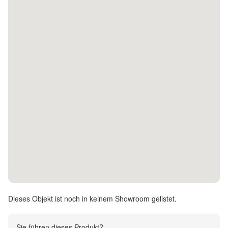
Kontakt
Facebook
Twitter
Pinterest
Instagram
Newsletter
Dieses Objekt ist noch in keinem Showroom gelistet.
Sie führen dieses Produkt?