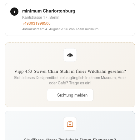
English
minimum Charlottenburg
1
Kantstrasse 17, Berlin
+493031998500
Deutsch
Aktualisiert am
4. August 2026
von Team minimum
👁
Vipp 453 Swivel Chair Stuhl in freier Wildbahn gesehen?
Steht dieses Designmöbel frei zugänglich in einem Museum, Hotel
oder Café? Trage es ein!
Sichtung melden
Sie führen dieses Produkt in Ihrem Showroom?