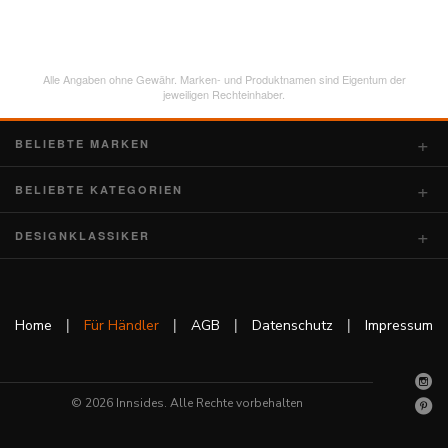
Alle Angaben ohne Gewähr. Marken- und Produktnamen sind Eigentum der
jeweiligen Rechteinhaber.
BELIEBTE MARKEN
BELIEBTE KATEGORIEN
DESIGNKLASSIKER
|
|
|
|
Home
Für Händler
AGB
Datenschutz
Impressum
© 2026 Innsides. Alle Rechte vorbehalten