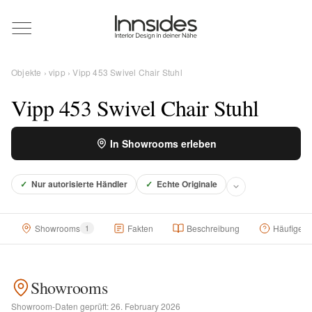
Magazin
Objekte
›
vipp
› Vipp 453 Swivel Chair Stuhl
Showrooms
Vipp 453 Swivel Chair Stuhl
Designer
In Showrooms erleben
✓
Nur autorisierte Händler
✓
Echte Originale
Objekte
Showrooms
1
Fakten
Beschreibung
Häufige F
Über uns
Showrooms
Für Händler
Showroom-Daten geprüft:
26. February 2026