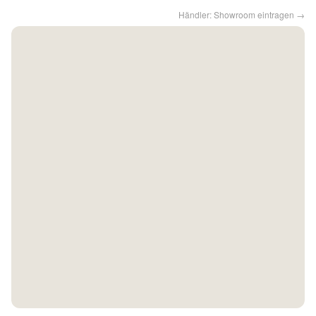
Händler: Showroom eintragen →
Kontakt
Facebook
Twitter
Pinterest
Instagram
Newsletter