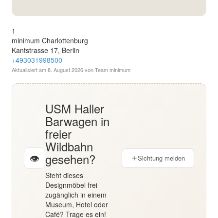
English
1
Deutsch
minimum Charlottenburg
Kantstrasse 17, Berlin
+493031998500
Aktualisiert am
8. August 2026
von Team minimum
USM Haller
Barwagen in
freier
Wildbahn
gesehen?
👁
Sichtung melden
Steht dieses
Designmöbel frei
zugänglich in einem
Museum, Hotel oder
Café? Trage es ein!