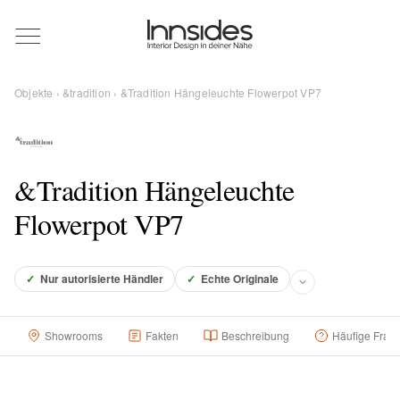
Magazin
Objekte
›
&tradition
› &Tradition Hängeleuchte Flowerpot VP7
Showrooms
Designer
&Tradition Hängeleuchte
Flowerpot VP7
Objekte
✓
Nur autorisierte Händler
✓
Echte Originale
Über uns
Showrooms
Fakten
Beschreibung
Häufige Frag
Für Händler