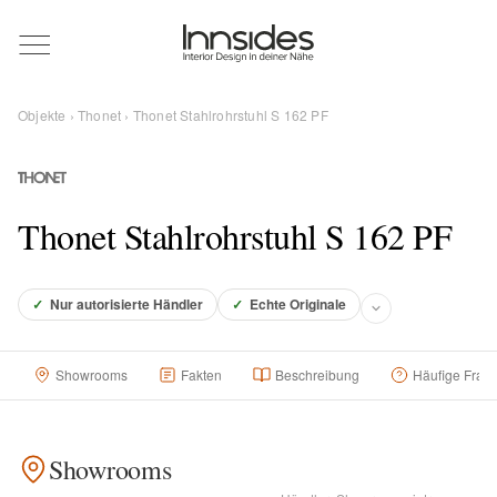
Magazin
Objekte
›
Thonet
› Thonet Stahlrohrstuhl S 162 PF
Showrooms
Designer
Thonet Stahlrohrstuhl S 162 PF
Objekte
✓
Nur autorisierte Händler
✓
Echte Originale
Showrooms
Fakten
Beschreibung
Häufige Frag
Über uns
Showrooms
Für Händler