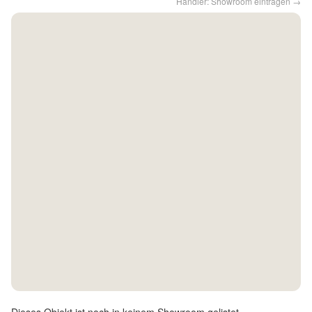
Händler: Showroom eintragen →
Kontakt
Facebook
Twitter
Pinterest
Instagram
Newsletter