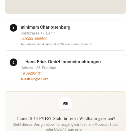
English
Deutsch
minimum Charlottenburg
1
Kantstrasse 17, Berlin
+493031998500
Aktualisiert am
4. August 2026
von Team minimum
Hans Frick GmbH Inneneinrichtungen
2
Kaiserstr. 28, Frankfurt
49 69285131
Ausstellungsstücke
👁
Thonet S 43 PVFST Stuhl in freier Wildbahn gesehen?
Steht dieses Designmöbel frei zugänglich in einem Museum, Hotel
oder Café? Trage es ein!