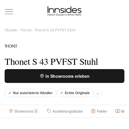
Magazin
Objekte
›
Thonet
› Thonet S 43 PVFST Stuhl
Showrooms
Designer
Thonet S 43 PVFST Stuhl
In Showrooms erleben
Objekte
✓
Nur autorisierte Händler
✓
Echte Originale
Über uns
Showrooms
2
Ausstellungsstücke
Fakten
Besc
Für Händler