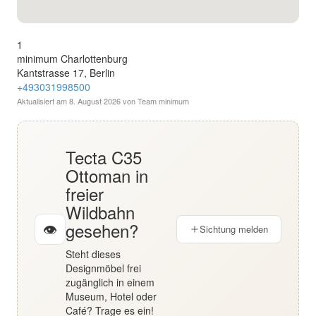
English
1
Deutsch
minimum Charlottenburg
Kantstrasse 17, Berlin
+493031998500
Aktualisiert am
8. August 2026
von Team minimum
Tecta C35
Ottoman in
freier
Wildbahn
gesehen?
👁
Sichtung melden
Steht dieses
Designmöbel frei
zugänglich in einem
Museum, Hotel oder
Café? Trage es ein!