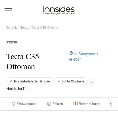
Magazin
Objekte
›
Tecta
› Tecta C35 Ottoman
Showrooms
Designer
Tecta C35
In Showrooms
erleben
Ottoman
Objekte
✓
Nur autorisierte Händler
✓
Echte Originale
Hersteller
Tecta
Über uns
Showrooms
1
Fakten
Beschreibung
H
Für Händler