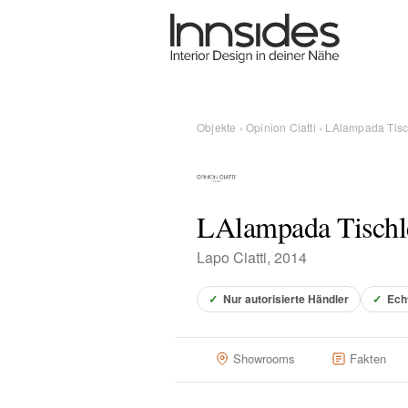
Magazin
Showrooms
Objekte
›
Opinion Ciatti
› LAlampada Tisc
Designer
LAlampada Tischl
Objekte
Lapo Ciatti, 2014
✓
Nur autorisierte Händler
✓
Ech
Über uns
Showrooms
Fakten
Für Händler