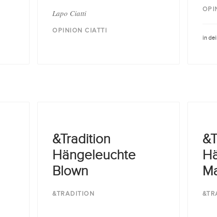
OPI
Lapo Ciatti
OPINION CIATTI
in de
&Tradition
&T
Hängeleuchte
Hä
Blown
Ma
&TRADITION
&TR