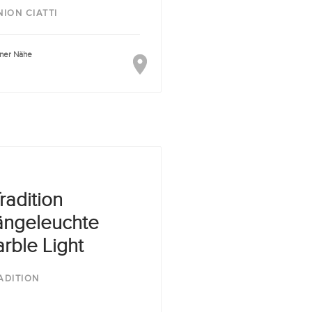
NION CIATTI
iner Nähe
radition
ngeleuchte
rble Light
ADITION