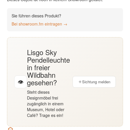
English
Sie führen dieses Produkt?
Deutsch
Bei showroom.fm eintragen →
Lisgo Sky
Pendelleuchte
in freier
Wildbahn
gesehen?
👁
Sichtung melden
Steht dieses
Designmöbel frei
zugänglich in einem
Museum, Hotel oder
Café? Trage es ein!