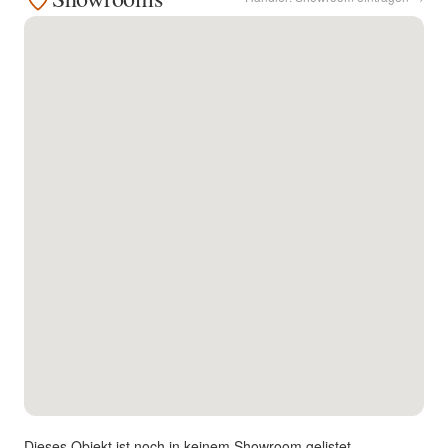
Kontakt
Facebook
Twitter
Pinterest
Instagram
Newsletter
Dieses Objekt ist noch in keinem Showroom gelistet.