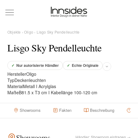
Magazin
Objekte
›
Oligo
› Lisgo Sky Pendelleuchte
Showrooms
Lisgo Sky Pendelleuchte
Designer
✓
Nur autorisierte Händler
✓
Echte Originale
Hersteller
Oligo
Typ
Deckenleuchten
Objekte
Material
Metall I Acrylglas
Maße
B81.5 x T3 cm I Kabellänge 100-120 cm
Showrooms
Fakten
Beschreibung
Hä
Über uns
Für Händler
Showrooms
Händler: Showroom eintragen →