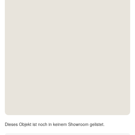
Kontakt
Facebook
Twitter
Pinterest
Instagram
Newsletter
Dieses Objekt ist noch in keinem Showroom gelistet.