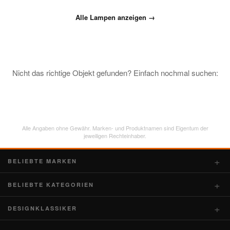
Alle Lampen anzeigen →
Nicht das richtige Objekt gefunden? Einfach nochmal suchen:
Alle Angaben ohne Gewähr. Marken- und Produktnamen sind Eigentum der
jeweiligen Rechteinhaber.
BELIEBTE MARKEN
BELIEBTE KATEGORIEN
DESIGNKLASSIKER