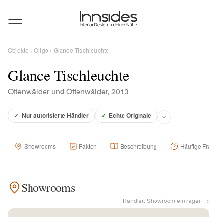
Magazin
Objekte
›
Oligo
› Glance Tischleuchte
Showrooms
Glance Tischleuchte
Ottenwälder und Ottenwälder, 2013
Designer
✓
Nur autorisierte Händler
✓
Echte Originale
Objekte
Showrooms
Fakten
Beschreibung
Häufige Frag
Über uns
Showrooms
Händler: Showroom eintragen →
Für Händler