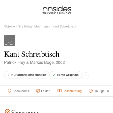
Magazin
Objekte
›
Nils Holger Moormann
› Kant Schreibtisch
Showrooms
Designer
Kant Schreibtisch
Patrick Frey & Markus Boge, 2002
Objekte
✓
Nur autorisierte Händler
✓
Echte Originale
Showrooms
Fakten
Beschreibung
Häufige Frag
Über uns
Für Händler
Showrooms