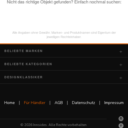
Nicht das richtige Objekt gefunden? Einfach nochmal suchen:
Alle Angaben ohne Gewähr. Marken- und Produktnamen sind Eigentum der
jeweiligen Rechteinhaber.
BELIEBTE MARKEN
BELIEBTE KATEGORIEN
DESIGNKLASSIKER
|
|
|
|
Home
Für Händler
AGB
Datenschutz
Impressum
© 2026 Innsides. Alle Rechte vorbehalten