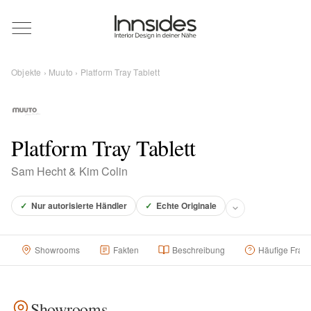
Magazin
Objekte
›
Muuto
› Platform Tray Tablett
Showrooms
Designer
Platform Tray Tablett
Sam Hecht & Kim Colin
Objekte
✓
Nur autorisierte Händler
✓
Echte Originale
Showrooms
Fakten
Beschreibung
Häufige Frag
Über uns
Für Händler
Showrooms