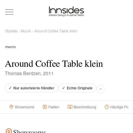
Magazin
Objekte
›
Muuto
› Around Coffee Table klein
Showrooms
Designer
Around Coffee Table klein
Thomas Bentzen, 2011
Objekte
✓
Nur autorisierte Händler
✓
Echte Originale
Showrooms
Fakten
Beschreibung
Häufige Frag
Über uns
Für Händler
Showrooms