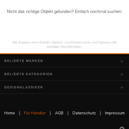
Nicht das richtige Objekt gefunden? Einfach nochmal suchen:
Alle Angaben ohne Gewähr. Marken- und Produktnamen sind Eigentum der
jeweiligen Rechteinhaber.
BELIEBTE MARKEN
BELIEBTE KATEGORIEN
DESIGNKLASSIKER
|
|
|
|
Home
Für Händler
AGB
Datenschutz
Impressum