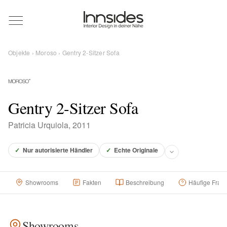
Magazin
Objekte
›
Moroso
› Gentry 2-Sitzer Sofa
Showrooms
Designer
Gentry 2-Sitzer Sofa
Patricia Urquiola, 2011
Objekte
✓
Nur autorisierte Händler
✓
Echte Originale
Showrooms
Fakten
Beschreibung
Häufige Frag
Über uns
Für Händler
Showrooms