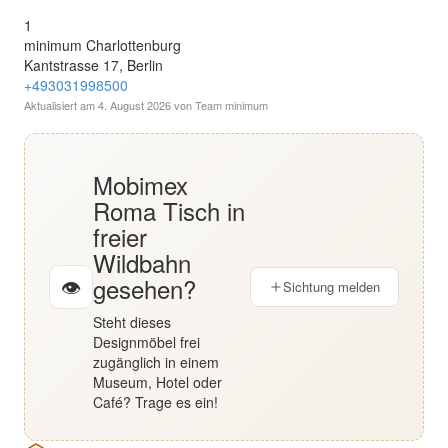
English
1
minimum Charlottenburg
Kantstrasse 17, Berlin
Deutsch
+493031998500
Aktualisiert am
4. August 2026
von Team minimum
Mobimex
Roma Tisch in
freier
Wildbahn
gesehen?
👁
Sichtung melden
Steht dieses
Designmöbel frei
zugänglich in einem
Museum, Hotel oder
Café? Trage es ein!