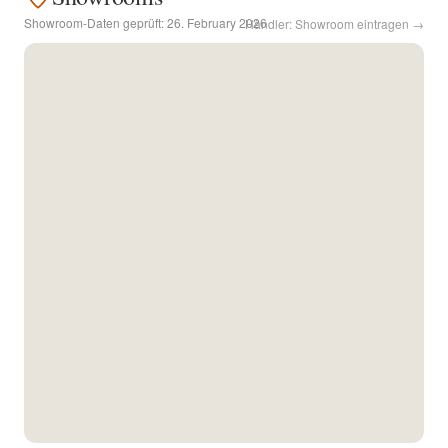
Showroom-Daten geprüft:
26. February 2026
Händler: Showroom eintragen →
Kontakt
Facebook
Twitter
Pinterest
Instagram
Newsletter