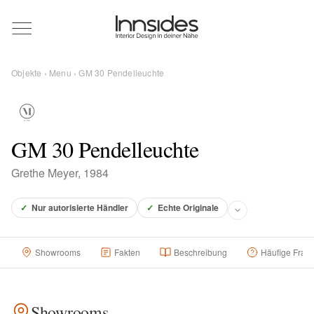
Magazin
Objekte
›
Menu
› GM 30 Pendelleuchte
Showrooms
Designer
GM 30 Pendelleuchte
Grethe Meyer, 1984
Objekte
✓
Nur autorisierte Händler
✓
Echte Originale
Showrooms
Fakten
Beschreibung
Häufige Frag
Über uns
Für Händler
Showrooms