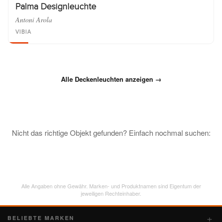
Palma Designleuchte
Antoni Arola
VIBIA
Alle Deckenleuchten anzeigen →
Nicht das richtige Objekt gefunden? Einfach nochmal suchen:
Alle Angaben ohne Gewähr. Marken- und Produktnamen sind Eigentum der
jeweiligen Rechteinhaber.
BELIEBTE MARKEN