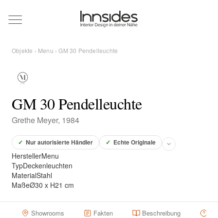
Magazin
Objekte
›
Menu
› GM 30 Pendelleuchte
Showrooms
Designer
GM 30 Pendelleuchte
Grethe Meyer, 1984
Objekte
✓
Nur autorisierte Händler
✓
Echte Originale
Hersteller
Menu
Typ
Deckenleuchten
Material
Stahl
Über uns
Maße
Ø30 x H21 cm
Für Händler
Showrooms
Fakten
Beschreibung
Hä