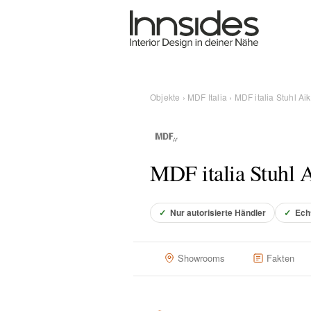
Magazin
Showrooms
Objekte
›
MDF Italia
› MDF italia Stuhl Ai
Designer
MDF italia Stuhl 
Objekte
✓
Nur autorisierte Händler
✓
Ech
Über uns
Showrooms
Fakten
Für Händler