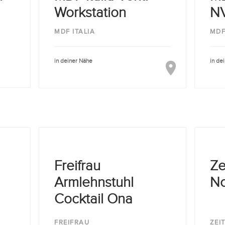
Workstation
NV
MDF ITALIA
MDF
in deiner Nähe
in de
Freifrau
Ze
Armlehnstuhl
No
Cocktail Ona
FREIFRAU
ZEI