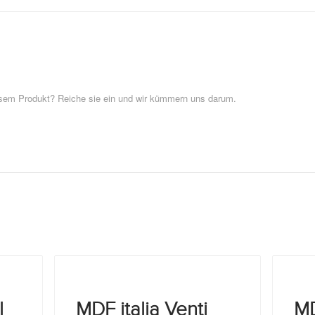
esem Produkt? Reiche sie ein und wir kümmern uns darum.
l
MDF italia Venti
MD