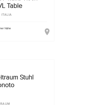
L Table
 ITALIA
iner Nähe
itraum Stuhl
noto
TRAUM