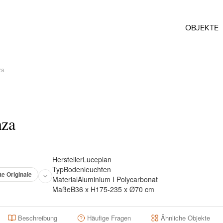
OBJEKTE
za
nza
Hersteller
Luceplan
Typ
Bodenleuchten
te Originale
Material
Aluminium I Polycarbonat
Maße
B36 x H175-235 x Ø70 cm
Beschreibung
Häufige Fragen
Ähnliche Objekte