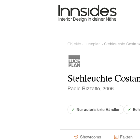
Magazin
Showrooms
Objekte
›
Luceplan
› Stehleuchte Costan
Designer
Stehleuchte Costa
Objekte
Paolo Rizzatto, 2006
✓
Nur autorisierte Händler
✓
Ech
Über uns
Für Händler
Showrooms
Fakten