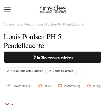
Magazin
Objekte
›
Louis Poulsen
› Louis Poulsen PH 5 Pendelleuchte
Showrooms
Louis Poulsen PH 5
Pendelleuchte
Designer
In Showrooms erleben
Objekte
✓
Nur autorisierte Händler
✓
Echte Originale
Showrooms
1
Fakten
Beschreibung
Häufige F
Über uns
Für Händler