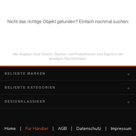
Nicht das richtige Objekt gefunden? Einfach nochmal suchen:
Alle Angaben ohne Gewähr. Marken- und Produktnamen sind Eigentum der
jeweiligen Rechteinhaber.
BELIEBTE MARKEN
BELIEBTE KATEGORIEN
DESIGNKLASSIKER
|
|
|
|
Home
Für Händler
AGB
Datenschutz
Impressum