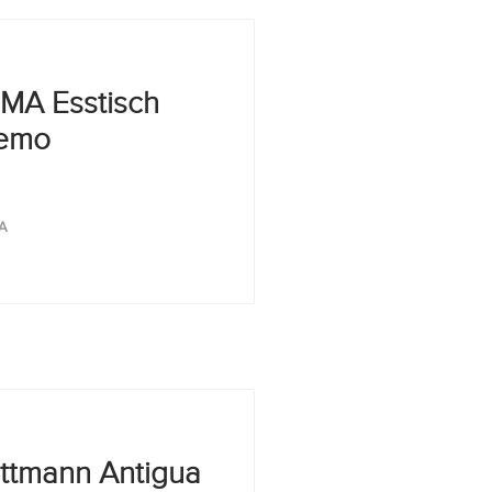
MA Esstisch
emo
A
ttmann Antigua