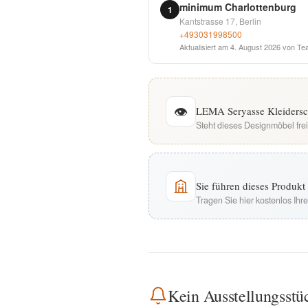
minimum Charlottenburg
1
English
Kantstrasse 17, Berlin
+493031998500
Aktualisiert am
4. August 2026
von Te
Deutsch
👁
LEMA Seryasse Kleidersch
Steht dieses Designmöbel fre
Sie führen dieses Produk
Tragen Sie hier kostenlos Ih
Kein Ausstellungsstü