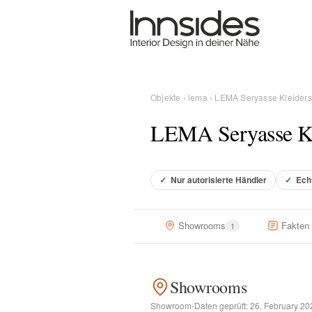
Magazin
Showrooms
Objekte
›
lema
› LEMA Seryasse Kleider
LEMA Seryasse Kl
Designer
✓
Nur autorisierte Händler
✓
Ech
Objekte
Showrooms
Fakten
1
Über uns
Showrooms
Für Händler
Showroom-Daten geprüft:
26. February 20