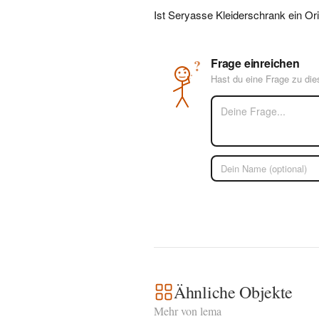
Ist Seryasse Kleiderschrank ein Ori
Frage einreichen
?
Hast du eine Frage zu di
Ähnliche Objekte
Mehr von lema