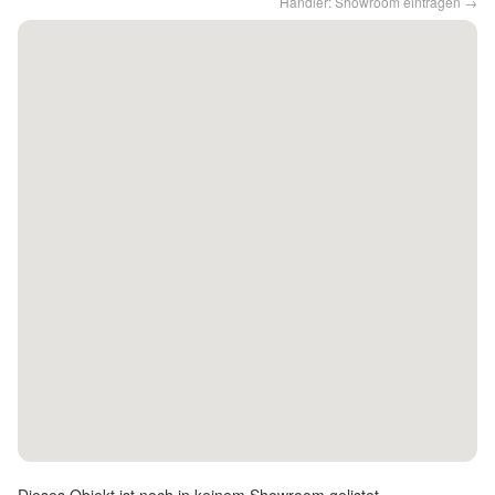
Händler: Showroom eintragen →
Kontakt
Facebook
Twitter
Pinterest
Instagram
Newsletter