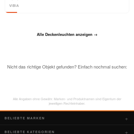
VIBIA
Alle Deckenleuchten anzeigen →
Nicht das richtige Objekt gefunden? Einfach nochmal suchen:
Alle Angaben ohne Gewähr. Marken- und Produktnamen sind Eigentum der
jeweiligen Rechteinhaber.
BELIEBTE MARKEN
BELIEBTE KATEGORIEN