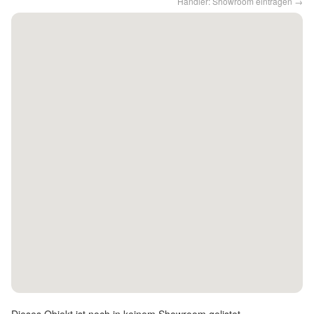
Händler: Showroom eintragen →
Kontakt
Facebook
Twitter
Pinterest
Instagram
Newsletter