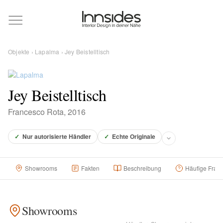
Magazin
Objekte
›
Lapalma
› Jey Beistelltisch
Showrooms
Jey Beistelltisch
Designer
Francesco Rota, 2016
Objekte
✓
Nur autorisierte Händler
✓
Echte Originale
Showrooms
Fakten
Beschreibung
Häufige Frag
Über uns
Showrooms
Für Händler