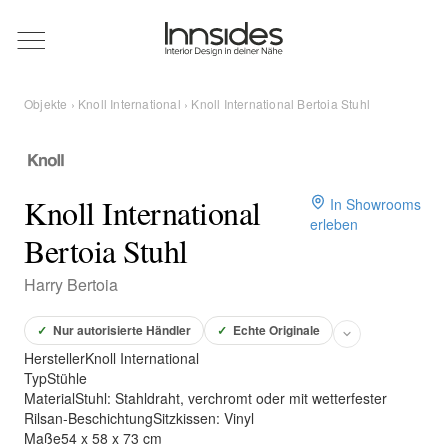
Magazin
Objekte
›
Knoll International
› Knoll International Bertoia Stuhl
Showrooms
Designer
Knoll International
In Showrooms
erleben
Bertoia Stuhl
Objekte
Harry Bertoia
✓
Nur autorisierte Händler
✓
Echte Originale
Hersteller
Knoll International
Über uns
Typ
Stühle
Material
Stuhl: Stahldraht, verchromt oder mit wetterfester
Rilsan-BeschichtungSitzkissen: Vinyl
Für Händler
Maße
54 x 58 x 73 cm