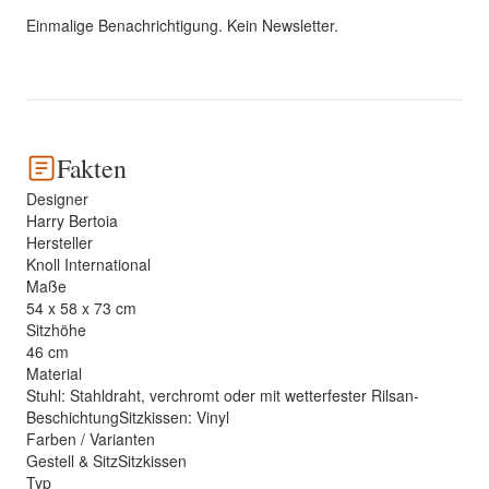
Einmalige Benachrichtigung. Kein Newsletter.
Fakten
Designer
Harry Bertoia
Hersteller
Knoll International
Maße
54 x 58 x 73 cm
Sitzhöhe
46 cm
Material
Stuhl: Stahldraht, verchromt oder mit wetterfester Rilsan-
BeschichtungSitzkissen: Vinyl
Farben / Varianten
Gestell & SitzSitzkissen
Typ