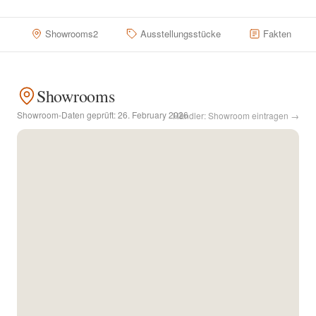
Kontakt
Showrooms
2
Ausstellungsstücke
Fakten
Facebook
Showrooms
Twitter
Showroom-Daten geprüft:
26. February 2026
Händler: Showroom eintragen →
Pinterest
Instagram
Newsletter