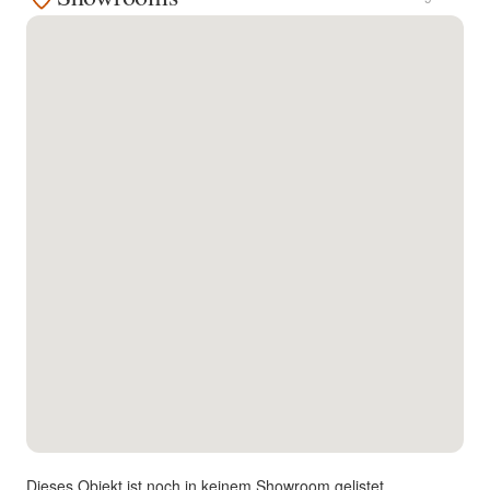
Kontakt
Facebook
Twitter
Pinterest
Instagram
Newsletter
Dieses Objekt ist noch in keinem Showroom gelistet.