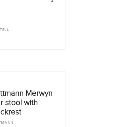
TELL
ttmann Merwyn
r stool with
ckrest
TMANN