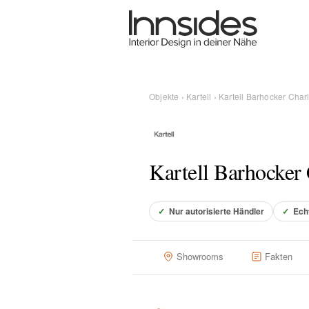
Magazin
Showrooms
Objekte
›
Kartell
› Kartell Barhocker Char
Designer
Kartell Barhocker
Objekte
✓
Nur autorisierte Händler
✓
Ech
Über uns
Showrooms
Fakten
Für Händler