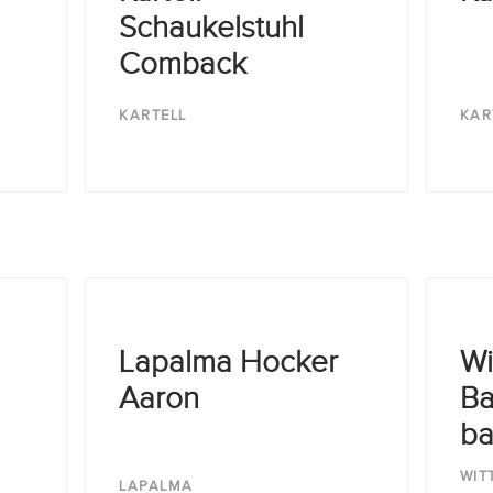
Schaukelstuhl
Comback
KARTELL
KAR
Lapalma Hocker
Wi
Aaron
Ba
ba
WIT
LAPALMA