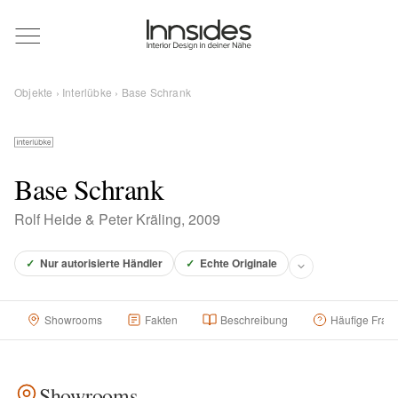
Magazin
Objekte
›
Interlübke
› Base Schrank
Showrooms
Designer
Base Schrank
Rolf Heide & Peter Kräling, 2009
Objekte
✓
Nur autorisierte Händler
✓
Echte Originale
Showrooms
Fakten
Beschreibung
Häufige Frag
Über uns
Für Händler
Showrooms