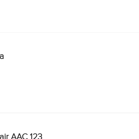
a
air AAC 123