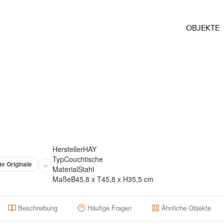
OBJEKTE
Hersteller
HAY
Typ
Couchtische
te Originale
Material
Stahl
Maße
B45,8 x T45,8 x H35,5 cm
Beschreibung
Häufige Fragen
Ähnliche Objekte