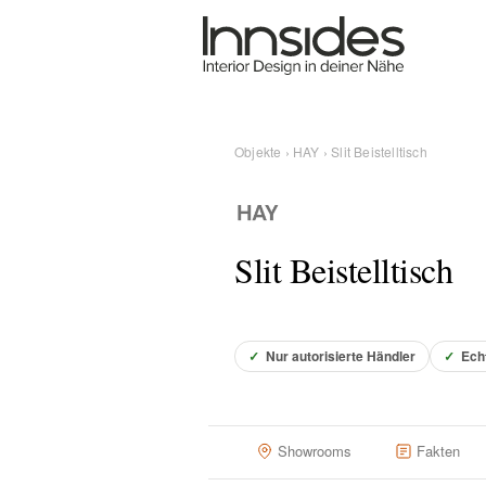
Magazin
Showrooms
Objekte
›
HAY
› Slit Beistelltisch
Designer
Slit Beistelltisch
Objekte
✓
Nur autorisierte Händler
✓
Ech
Über uns
Showrooms
Fakten
Für Händler