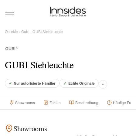
Magazin
Objekte
›
Gubi
› GUBI Stehleuchte
Showrooms
Designer
GUBI Stehleuchte
Objekte
✓
Nur autorisierte Händler
✓
Echte Originale
Showrooms
Fakten
Beschreibung
Häufige Frag
Über uns
Showrooms
Für Händler