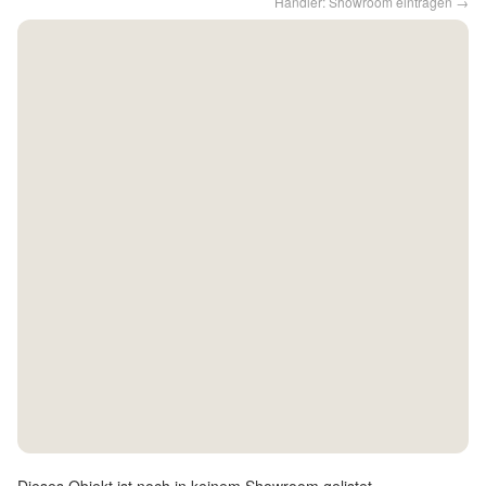
Händler: Showroom eintragen →
Kontakt
Facebook
Twitter
Pinterest
Instagram
Newsletter