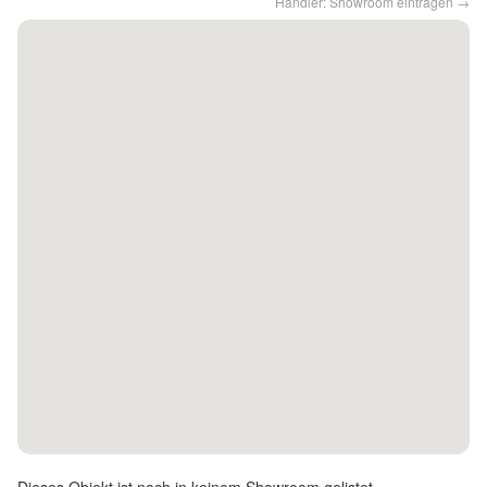
Händler: Showroom eintragen →
Kontakt
Facebook
Twitter
Pinterest
Instagram
Newsletter