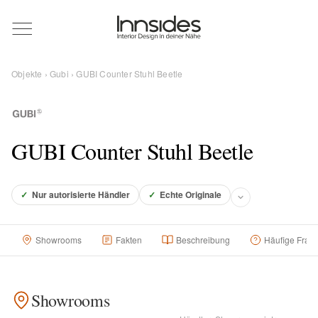
Magazin
Objekte
›
Gubi
› GUBI Counter Stuhl Beetle
Showrooms
Designer
GUBI Counter Stuhl Beetle
Objekte
✓
Nur autorisierte Händler
✓
Echte Originale
Showrooms
Fakten
Beschreibung
Häufige Frag
Über uns
Showrooms
Für Händler