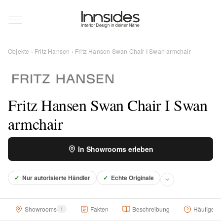
Magazin
Objekte
›
Fritz Hansen
› Fritz Hansen Swan Chair I Swan armchair
Showrooms
Designer
Fritz Hansen Swan Chair I Swan
armchair
Objekte
In Showrooms erleben
✓
Nur autorisierte Händler
✓
Echte Originale
Über uns
Showrooms
1
Fakten
Beschreibung
Häufige F
Für Händler