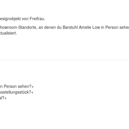
esignobjekt von Freifrau.
e Showroom-Standorte, an denen du Barstuhl Amelie Low in Person sehe
ualisiert.
 in Person sehen?
+
usstellungsstück?
+
al?
+