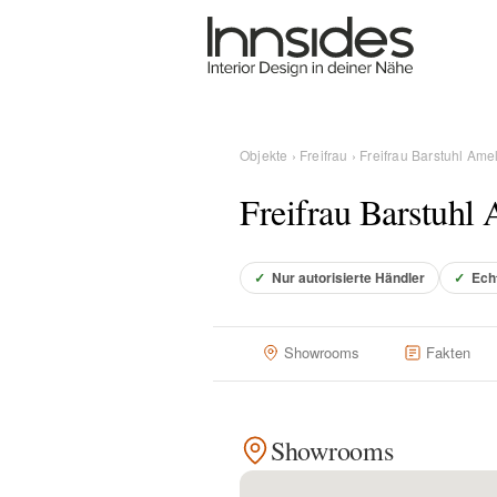
Magazin
Showrooms
Objekte
›
Freifrau
› Freifrau Barstuhl Ame
Freifrau Barstuhl
Designer
✓
Nur autorisierte Händler
✓
Ech
Objekte
Showrooms
Fakten
Über uns
Showrooms
Für Händler