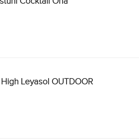
stuhl Cocktail Ona
hl High Leyasol OUTDOOR