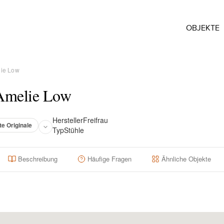
OBJEKTE
lie Low
 Amelie Low
Hersteller
Freifrau
te Originale
Typ
Stühle
Beschreibung
Häufige Fragen
Ähnliche Objekte