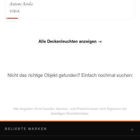
Antoni Arola
VIBIA
Alle Deckenleuchten anzeigen →
Nicht das richtige Objekt gefunden? Einfach nochmal suchen:
Alle Angaben ohne Gewähr. Marken- und Produktnamen sind Eigentum der
jeweiligen Rechteinhaber.
BELIEBTE MARKEN