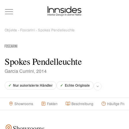
Magazin
Objekte
›
Foscarini
› Spokes Pendelleuchte
Showrooms
Designer
Spokes Pendelleuchte
Garcia Cumini, 2014
Objekte
✓
Nur autorisierte Händler
✓
Echte Originale
Showrooms
Fakten
Beschreibung
Häufige Frag
Über uns
Für Händler
Showrooms