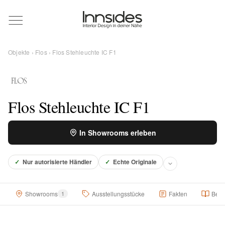
Magazin
Objekte
›
Flos
› Flos Stehleuchte IC F1
Showrooms
Designer
Flos Stehleuchte IC F1
In Showrooms erleben
Objekte
✓
Nur autorisierte Händler
✓
Echte Originale
Über uns
Showrooms
1
Ausstellungsstücke
Fakten
Besc
Für Händler