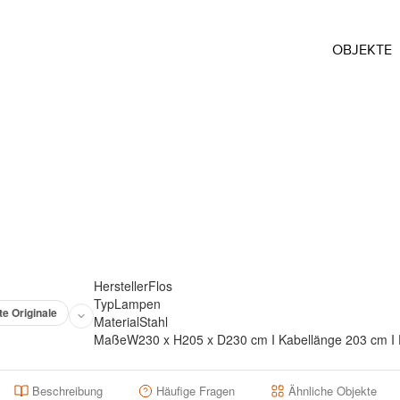
OBJEKTE
Hersteller
Flos
Typ
Lampen
te Originale
Material
Stahl
Maße
W230 x H205 x D230 cm I Kabellänge 203 cm I 
Beschreibung
Häufige Fragen
Ähnliche Objekte