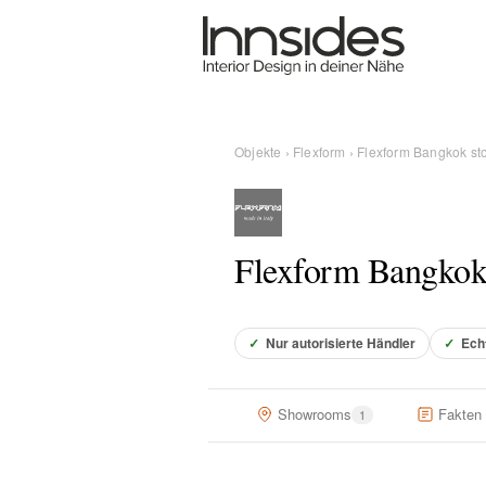
Magazin
Showrooms
Objekte
›
Flexform
› Flexform Bangkok st
Designer
Flexform Bangkok 
Objekte
✓
Nur autorisierte Händler
✓
Ech
Über uns
Showrooms
Fakten
1
Für Händler