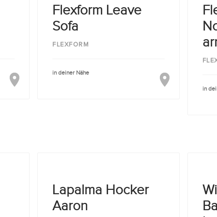
Flexform Leave
Fl
Sofa
No
ar
FLEXFORM
FLE
in deiner Nähe
in de
Lapalma Hocker
Wi
Aaron
Ba