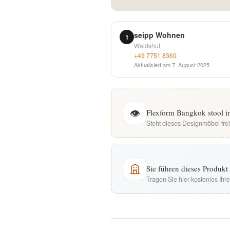
English
seipp Wohnen
1
Deutsch
Waldshut
+49 7751 8360
Aktualisiert am
7. August 2025
👁
Flexform Bangkok stool i
Steht dieses Designmöbel fre
Sie führen dieses Produk
Tragen Sie hier kostenlos Ih