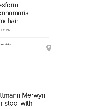
exform
nnamaria
mchair
XFORM
iner Nähe
ttmann Merwyn
r stool with