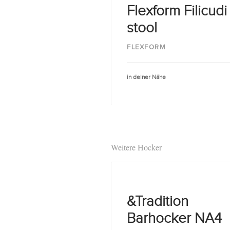
Flexform Filicudi
stool
FLEXFORM
in deiner Nähe
Weitere Hocker
&Tradition
Barhocker NA4