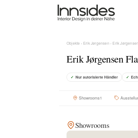
Magazin
Showrooms
Objekte
›
Erik Jørgensen
› Erik Jørgense
Erik Jørgensen Fl
Designer
✓
Nur autorisierte Händler
✓
Ech
Objekte
Showrooms
1
Ausstellu
Über uns
Showrooms
Für Händler