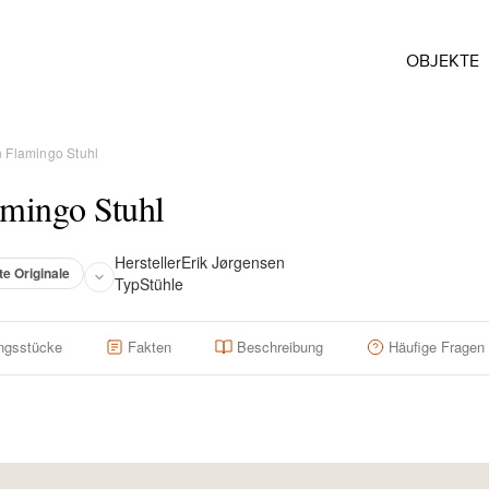
OBJEKTE
n Flamingo Stuhl
amingo Stuhl
Hersteller
Erik Jørgensen
te Originale
Typ
Stühle
ngsstücke
Fakten
Beschreibung
Häufige Fragen