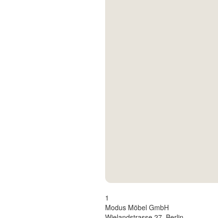
Kontakt
Facebook
Twitter
Pinterest
Instagram
Newsletter
1
Modus Möbel GmbH
Wielandstrasse 27, Berlin