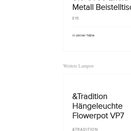
Metall Beistellti
E15
in deiner Nähe
Weitere Lampen
&Tradition
Hängeleuchte
Flowerpot VP7
&TRADITION