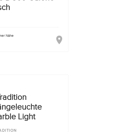
sch
iner Nähe
radition
ngeleuchte
rble Light
ADITION