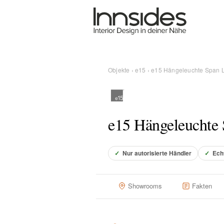
Magazin
Showrooms
Objekte
›
e15
› e15 Hängeleuchte Span 
Designer
e15 Hängeleuchte
Objekte
✓
Nur autorisierte Händler
✓
Ech
Über uns
Showrooms
Fakten
Für Händler