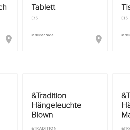
sch
Tablett
Ti
E15
E15
in deiner Nähe
in de
&Tradition
&T
Hängeleuchte
Hä
Blown
Ma
&TRADITION
&TR