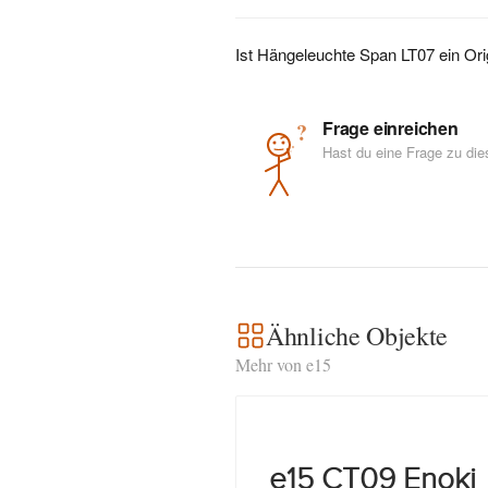
Ist Hängeleuchte Span LT07 ein Ori
Frage einreichen
?
Hast du eine Frage zu di
Ähnliche Objekte
Mehr von e15
e15 CT09 Enoki