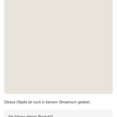
Kontakt
Facebook
Twitter
Pinterest
Instagram
Newsletter
Dieses Objekt ist noch in keinem Showroom gelistet.
Sie führen dieses Produkt?