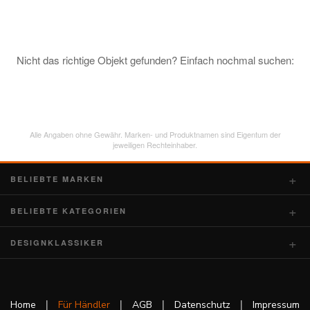
Nicht das richtige Objekt gefunden? Einfach nochmal suchen:
Alle Angaben ohne Gewähr. Marken- und Produktnamen sind Eigentum der
jeweiligen Rechteinhaber.
BELIEBTE MARKEN
BELIEBTE KATEGORIEN
DESIGNKLASSIKER
|
|
|
|
Home
Für Händler
AGB
Datenschutz
Impressum