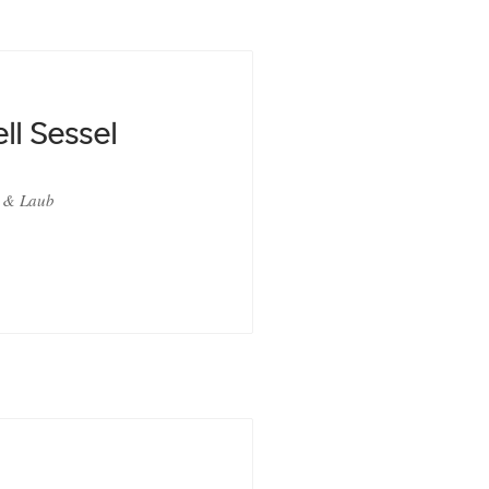
ll Sessel
 & Laub
R