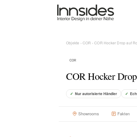
Magazin
Showrooms
Objekte
›
COR
› COR Hocker Drop auf Ro
Designer
COR Hocker Drop 
Objekte
✓
Nur autorisierte Händler
✓
Ech
Über uns
Showrooms
Fakten
Für Händler