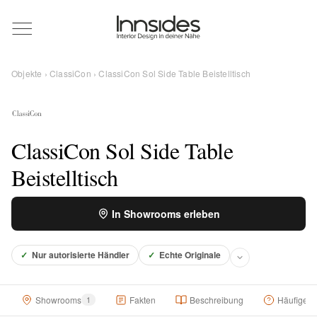
Magazin
Objekte
›
ClassiCon
› ClassiCon Sol Side Table Beistelltisch
Showrooms
Designer
ClassiCon Sol Side Table
Beistelltisch
Objekte
In Showrooms erleben
✓
Nur autorisierte Händler
✓
Echte Originale
Über uns
Showrooms
1
Fakten
Beschreibung
Häufige F
Für Händler