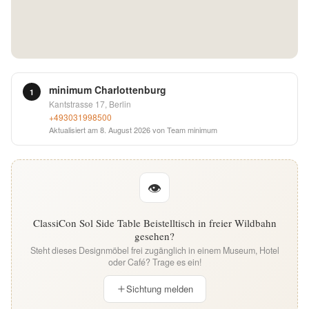
English
Deutsch
minimum Charlottenburg
1
Kantstrasse 17, Berlin
+493031998500
Aktualisiert am
8. August 2026
von Team minimum
👁
ClassiCon Sol Side Table Beistelltisch in freier Wildbahn
gesehen?
Steht dieses Designmöbel frei zugänglich in einem Museum, Hotel
oder Café? Trage es ein!
Sichtung melden