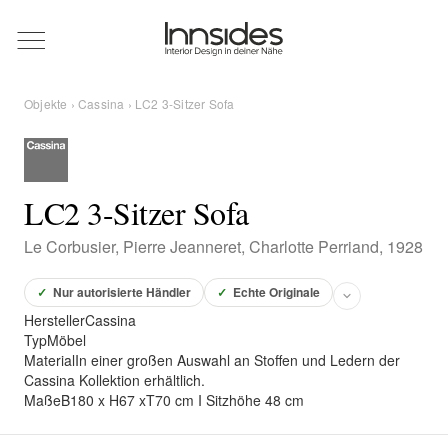
Magazin
Objekte
›
Cassina
› LC2 3-Sitzer Sofa
Showrooms
Designer
LC2 3-Sitzer Sofa
Le Corbusier, Pierre Jeanneret, Charlotte Perriand, 1928
Objekte
✓
Nur autorisierte Händler
✓
Echte Originale
Hersteller
Cassina
Typ
Möbel
Material
In einer großen Auswahl an Stoffen und Ledern der
Über uns
Cassina Kollektion erhältlich.
Maße
B180 x H67 xT70 cm I Sitzhöhe 48 cm
Für Händler