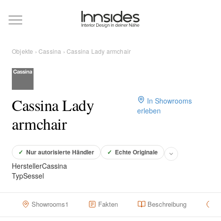
Magazin
Objekte
›
Cassina
› Cassina Lady armchair
Showrooms
Designer
Cassina Lady
In Showrooms
erleben
armchair
Objekte
✓
Nur autorisierte Händler
✓
Echte Originale
Hersteller
Cassina
Typ
Sessel
Über uns
Showrooms
1
Fakten
Beschreibung
H
Für Händler